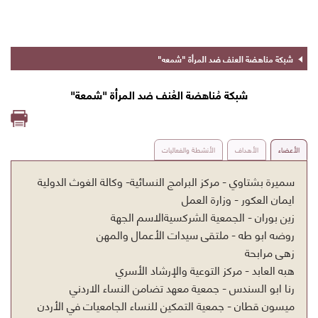
شبكات
شبكة مناهضة العنف ضد المرأة "شمعه"
وحدة
البرامج
شبكة مُناهضة العُنف ضد المرأة "شمعة"
والمشاريع
الأعضاء
الأهداف
الأنشطة والفعاليات
سميرة بشتاوي - مركز البرامج النسائية- وكالة الغوث الدولية
ايمان العكور - وزارة العمل
زين بوران - الجمعية الشركسيةالاسم الجهة
روضه ابو طه - ملتقى سيدات الأعمال والمهن
زهى مرابحة
هبه العابد - مركز التوعية والإرشاد الأسري
رنا ابو السندس - جمعية معهد تضامن النساء الاردني
ميسون قطان - جمعية التمكين للنساء الجامعيات في الأردن