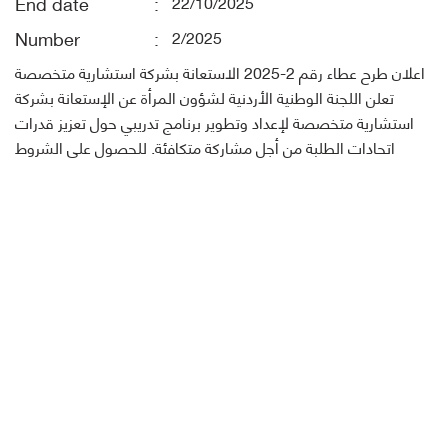
End date
22/10/2025
Number
2/2025
اعلان طرح عطاء رقم 2-2025 الاستعانة بشركة استشارية متخصصة
تعلن اللجنة الوطنية الأردنية لشؤون المرأة عن الإستعانة بشركة
استشارية متخصصة لإعداد وتطوير برنامج تدريبي حول تعزيز قدرات
اتحادات الطلبة من أجل مشاركة متكافئة. للحصول على الشروط
المرجعية يرجى الدخول الى موقع اللجنة على شبكة الانترنت
https://women.jo فعلى الشركات المختصة والراغبين في التقدم
للعطاء مراجعة مبنى الصندوق الأردني الهاشمي للتنمية البشرية
لشراء نسخة العطاء ، الكائن في "عمان شارع المدينة المنورة - قرب
دوار الكيلو - مبنى رقم 127 "، وان يتم تقديم العروض بالظرف
المختوم في موعد وذلك بموعد أقصاه يوم الاربعاء الموافق
22/10/2025 لغاية الساعة الثالثة بعد الظهر. علماً بأن أجور الإعلان
على من يرسو عليه العطاء مهما تكرر عدد مرات نشره.
الشروط العامة للعطاء رقم 2/2025
الشروط المرجعية للعطاء