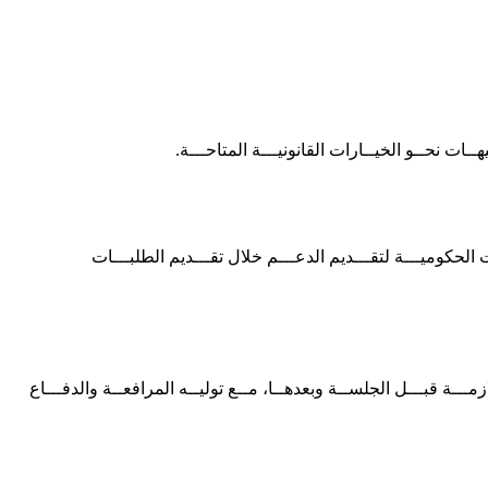
ـات نحــو الخيــارات القانونيـــة المتاحـــة.
 الحكوميـــة لتقـــديم الدعـــم خلال تقـــديم الطلبـــات
زمـــة قبـــل الجلســة وبعدهــا، مــع توليــه المرافعــة والدفـــاع