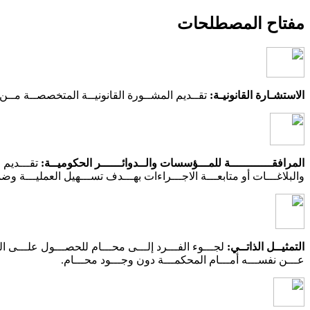
مفتاح المصطلحات
الاستشـارة القانونيـة:
تقــديم المشــورة القانونيــة المتخصصــة مــن قب
المرافقــــــــــــة للمـــؤسسات والــدوائــــــر الحكوميــة:
تقـــديم ا
والبلاغـــات أو متابعـــة الاجـــراءات بهـــدف تســـهيل العمليـــة وضم
التمثيــل الذاتــي:
لجـــوء الفـــرد إلـــى محـــام للحصـــول علـــى المش
عـــن نفســـه أمـــام المحكمـــة دون وجـــود محـــام.