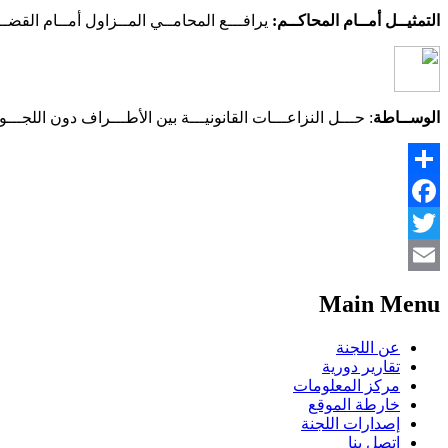
التمثيــل أمــام المحاكــم:
يرافـــع المحامــي المــزاول أمــام القضــ
الوســاطة
: حـــل النزاعـــات القانونيـــة بين الأطـــراف دون اللجـــ
Share
Facebook
Twitter
Email
Main Menu
عن اللجنة
تقارير دورية
مركز المعلومات
خارطة الموقع
إصدارات اللجنة
اتصل بنا