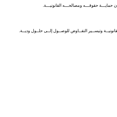
 حمايـــة حقوقـــه ومصالحـــه القانونيـــة.
لقانونيــة وتيســير التفــاوض للوصــول إلــى حلــول وديــة.