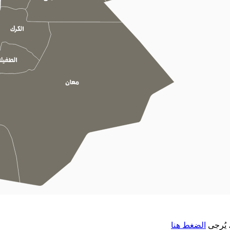
 يُرجى
الضغط هنا