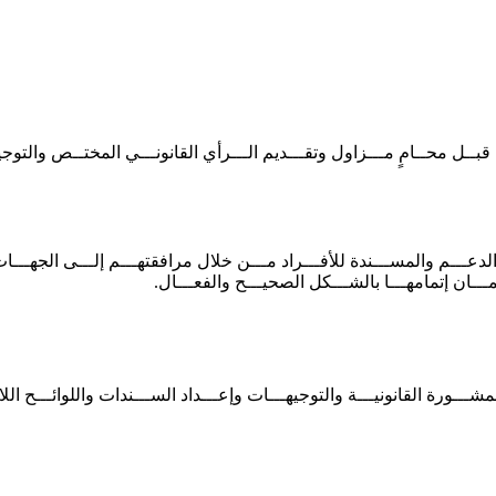
ــل محــامٍ مـــزاول وتقـــديم الـــرأي القانونـــي المختــص والتوجيهـ
لدعـــم والمســـندة للأفـــراد مـــن خلال مرافقتهـــم إلـــى الجهـــات
ـــان إتمامهـــا بالشـــكل الصحيـــح والفعـــال.
ـــورة القانونيـــة والتوجيهـــات وإعـــداد الســـندات واللوائـــح اللا