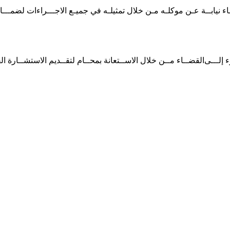
اء نيابــة عـن موكلـه مـن خلال تمثيلـه في جميـع الاجـــراءات لضمـــان
وء إلـــى القضــاء مــن خلال الاســتعانة بمحــام لتقــديم الاستشــارة ا